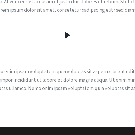
. At vero eos et accusam et justo duo dolores et rebum. Stet cl
orem ipsum dolor sit amet, consetetur sadipscing elitr sed di
o enim ipsam voluptatem quia voluptas sit aspernatur aut odit a
tempor incididunt ut labore et dolore magna aliqua. Ut enim mi
tas ullamco. Nemo enim ipsam voluptatem quia voluptas sit aspe