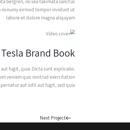
ita bergren, no sea takimata sanctus.
am nonumy eirmod tempor invidunt ut
labore et dolore magna aliquyam
Tesla Brand Book
ut fugit, quia. Dicta sunt explicabo.
nim veniam quis nostrud exercitation
rnatur aut odit aut fugit, sed quia.
Next Project