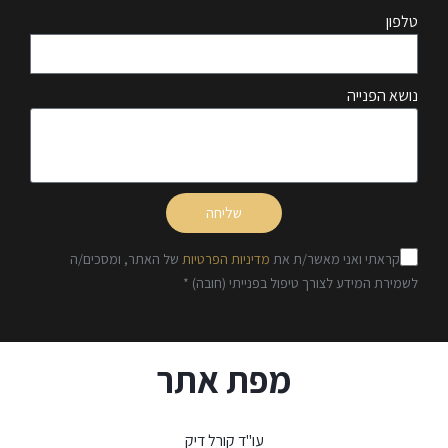
טלפון
נושא הפנייה
שליחה
קראתי ואני מאשר/ת את
מדיניות הפרטיות
של האתר, ומסכים/ה
לשמירת המידע לצורך טיפול בפנייתי (חובה) *
מפת אתר
עו"ד קורל דיק