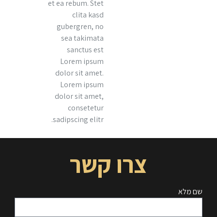
et ea rebum. Stet
clita kasd
gubergren, no
sea takimata
sanctus est
Lorem ipsum
dolor sit amet.
Lorem ipsum
dolor sit amet,
consetetur
sadipscing elitr.
צרו קשר
שם מלא