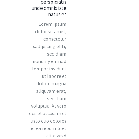
perspiciatis
unde omnis iste
natus et
Lorem ipsum
dolor sit amet,
consetetur
sadipscing elitr,
sed diam
nonumy eirmod
tempor invidunt
ut labore et
dolore magna
aliquyam erat,
sed diam
voluptua. At vero
eos et accusam et
justo duo dolores
et ea rebum. Stet
clita kasd