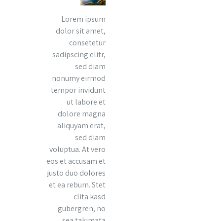
Lorem ipsum
dolor sit amet,
consetetur
sadipscing elitr,
sed diam
nonumy eirmod
tempor invidunt
ut labore et
dolore magna
aliquyam erat,
sed diam
voluptua. At vero
eos et accusam et
justo duo dolores
et ea rebum. Stet
clita kasd
gubergren, no
sea takimata